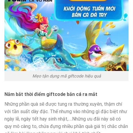
Mẹo tận dụng mã giftcode hiệu quả
Nắm bắt thời điểm giftcode bắn cá ra mắt
Những phần quà sẽ được tung ra thường xuyên, thậm chí
với tần suất dày đặc. Thế nhưng vào những gì đặc biệt như
ngày lễ, ngày tết hay sinh nhật,….Những ưu đãi này sẽ có
quy mô càng to, chứa đựng nhiều phần quà giá trị chắc chắn