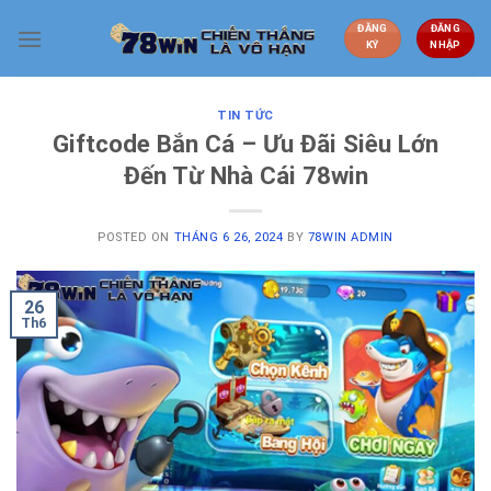
Skip
ĐĂNG
ĐĂNG
to
KÝ
NHẬP
content
TIN TỨC
Giftcode Bắn Cá – Ưu Đãi Siêu Lớn
Đến Từ Nhà Cái 78win
POSTED ON
THÁNG 6 26, 2024
BY
78WIN ADMIN
26
Th6