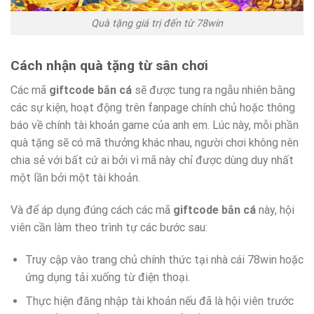
Quà tặng giá trị đến từ 78win
Cách nhận quà tặng từ sân chơi
Các mã
giftcode bắn cá
sẽ được tung ra ngẫu nhiên bằng
các sự kiện, hoạt động trên fanpage chính chủ hoặc thông
báo về chính tài khoản game của anh em. Lúc này, mỗi phần
quà tặng sẽ có mã thưởng khác nhau, người chơi không nên
chia sẻ với bất cứ ai bởi vì mã này chỉ được dùng duy nhất
một lần bởi một tài khoản.
Và để áp dụng đúng cách các mã
giftcode bắn cá
này, hội
viên cần làm theo trình tự các bước sau:
Truy cập vào trang chủ chính thức tại nhà cái 78win hoặc
ứng dụng tải xuống từ điện thoại.
Thực hiện đăng nhập tài khoản nếu đã là hội viên trước