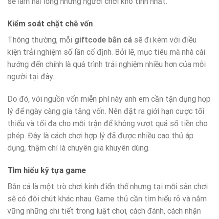
sẽ làm hài lòng những người chơi khó tính nhất.
Kiểm soát chặt chẽ vốn
Thông thường, mỗi
giftcode bắn cá
sẽ đi kèm với điều
kiện trải nghiệm số lần cố định. Bởi lẽ, mục tiêu mà nhà cái
hướng đến chính là quá trình trải nghiệm nhiều hơn của mỗi
người tại đây.
Do đó, với nguồn vốn miễn phí này anh em cần tận dụng hợp
lý để ngày càng gia tăng vốn. Nên đặt ra giới hạn cược tối
thiểu và tối đa cho mỗi trận để không vượt quá số tiền cho
phép. Đây là cách chơi hợp lý đã được nhiều cao thủ áp
dụng, thậm chí là chuyên gia khuyên dùng.
Tìm hiểu kỹ tựa game
Bắn cá là một trò chơi kinh điển thế nhưng tại mỗi sân chơi
sẽ có đôi chút khác nhau. Game thủ cần tìm hiểu rõ và nắm
vững những chi tiết trong luật chơi, cách đánh, cách nhận