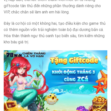
giftcode tân thủ đến những phần thưởng dành riêng cho
VIP, chắc chắn sẽ làm anh em hài lòng.
Đây là cơ hội có một không hai, tạo điều kiện cho game thủ
có thêm nguồn vốn trải nghiệm toàn bộ đại dương bắn cá.
Hóa thân thành ngư thủ oanh tạc biển sâu, tìm kiếm những
kho báu giá trị.