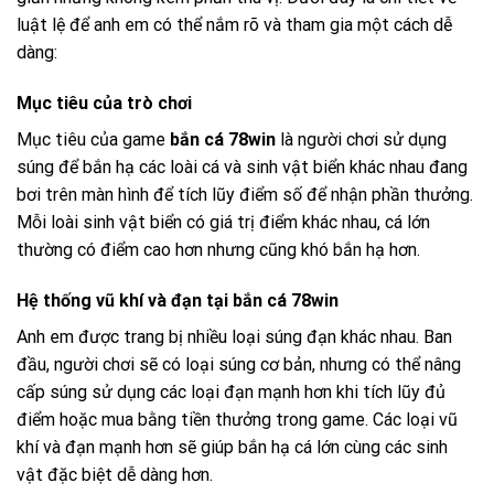
luật lệ để anh em có thể nắm rõ và tham gia một cách dễ
dàng:
Mục tiêu của trò chơi
Mục tiêu của game
bắn cá 78win
là người chơi sử dụng
súng để bắn hạ các loài cá và sinh vật biển khác nhau đang
bơi trên màn hình để tích lũy điểm số để nhận phần thưởng.
Mỗi loài sinh vật biển có giá trị điểm khác nhau, cá lớn
thường có điểm cao hơn nhưng cũng khó bắn hạ hơn.
Hệ thống vũ khí và đạn tại bắn cá 78win
Anh em được trang bị nhiều loại súng đạn khác nhau. Ban
đầu, người chơi sẽ có loại súng cơ bản, nhưng có thể nâng
cấp súng sử dụng các loại đạn mạnh hơn khi tích lũy đủ
điểm hoặc mua bằng tiền thưởng trong game. Các loại vũ
khí và đạn mạnh hơn sẽ giúp bắn hạ cá lớn cùng các sinh
vật đặc biệt dễ dàng hơn.