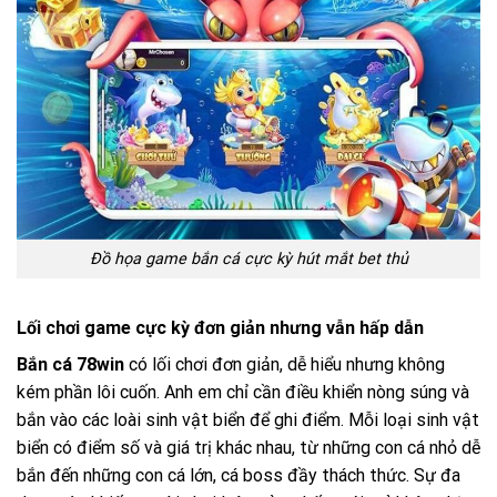
Đồ họa game bắn cá cực kỳ hút mắt bet thủ
Lối chơi game cực kỳ đơn giản nhưng vẫn hấp dẫn
Bắn cá 78win
có lối chơi đơn giản, dễ hiểu nhưng không
kém phần lôi cuốn. Anh em chỉ cần điều khiển nòng súng và
bắn vào các loài sinh vật biển để ghi điểm. Mỗi loại sinh vật
biển có điểm số và giá trị khác nhau, từ những con cá nhỏ dễ
bắn đến những con cá lớn, cá boss đầy thách thức. Sự đa