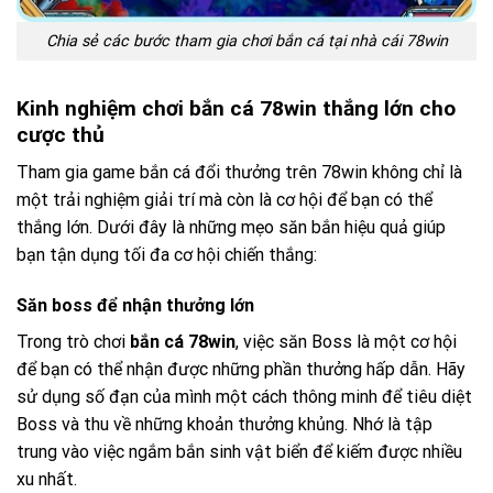
Chia sẻ các bước tham gia chơi bắn cá tại nhà cái 78win
Kinh nghiệm chơi bắn cá 78win thắng lớn cho
cược thủ
Tham gia game bắn cá đổi thưởng trên 78win không chỉ là
một trải nghiệm giải trí mà còn là cơ hội để bạn có thể
thắng lớn. Dưới đây là những mẹo săn bắn hiệu quả giúp
bạn tận dụng tối đa cơ hội chiến thắng:
Săn boss để nhận thưởng lớn
Trong trò chơi
bắn cá 78win
, việc săn Boss là một cơ hội
để bạn có thể nhận được những phần thưởng hấp dẫn. Hãy
sử dụng số đạn của mình một cách thông minh để tiêu diệt
Boss và thu về những khoản thưởng khủng. Nhớ là tập
trung vào việc ngắm bắn sinh vật biển để kiếm được nhiều
xu nhất.