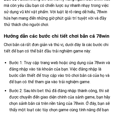
mà còn yêu cầu bạn có chiến lược sự nhanh nhạy trong việc
sử dụng vũ khí vật phẩm. Với luật lệ rõ ràng dễ hiểu, 78win
hứa hẹn mang đến những giờ phút giải trí tuyệt vời và đầy
thử thách cho người chơi.
Hướng dẫn các bước chi tiết chơi bắn cá 78win
Chơi bắn cá rất đơn giản và thú vị, dưới đây là các bước chi
tiết để bạn có thể bắt đầu trải nghiệm game này:
Bước 1: Truy cập trang web hoặc ứng dụng của 78win và
đăng nhập vào tài khoản của bạn. Việc đăng nhập là
bước cần thiết để truy cập vào trò chơi bắn cá của họ và
để bạn có thể tham gia vào trải nghiệm game.
Bước 2: Sau khi bet thủ đã đăng nhập thành công, thì sẽ
được chuyển đến giao diện chính của sảnh game, bạn hãy
chọn sảnh bắn cá trên nền tảng của 78win. Ở đây, bạn sẽ
thấy một loạt các tùy chọn game cùng tính năng để bạn