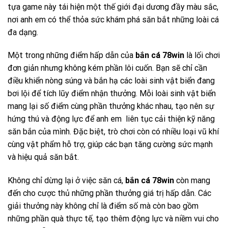
tựa game này tái hiện một thế giới đại dương đầy màu sắc,
nơi anh em có thể thỏa sức khám phá săn bắt những loài cá
đa dạng.
Một trong những điểm hấp dẫn của
bắn cá 78win
là lối chơi
đơn giản nhưng không kém phần lôi cuốn. Bạn sẽ chỉ cần
điều khiển nòng súng và bắn hạ các loài sinh vật biển đang
bơi lội để tích lũy điểm nhận thưởng. Mỗi loài sinh vật biển
mang lại số điểm cùng phần thưởng khác nhau, tạo nên sự
hứng thú và động lực để anh em liên tục cải thiện kỹ năng
săn bắn của mình. Đặc biệt, trò chơi còn có nhiều loại vũ khí
cùng vật phẩm hỗ trợ, giúp các bạn tăng cường sức mạnh
và hiệu quả săn bắt.
Không chỉ dừng lại ở việc săn cá,
bắn cá 78win
còn mang
đến cho cược thủ những phần thưởng giá trị hấp dẫn. Các
giải thưởng này không chỉ là điểm số mà còn bao gồm
những phần quà thực tế, tạo thêm động lực và niềm vui cho