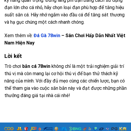
kỹ năng quan trọng. Đừng lãng phí đạn bằng cách sử dụng
đạn lớn cho cá nhỏ, hãy chọn loại đạn phù hợp để tăng hiệu
suất săn cá. Hãy nhớ ngắm vào đầu cá để tăng sát thương
và hạ gục chúng một cách nhanh chóng.
Xem thêm về:
Đá Gà 78win
– Sân Chơi Hấp Dẫn Nhất Việt
Nam Hiện Nay
Lời kết
Trò chơi
bắn cá 78win
không chỉ là một trải nghiệm giải trí
thú vị mà còn mang lại cơ hội thú vị để bạn thử thách kỹ
năng của mình. Với đầy đủ mẹo cùng các chiến lược, bạn có
thể tham gia vào cuộc săn bắn này và đạt được những phần
thưởng đáng giá tại nhà cái nhé!