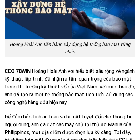
Hoàng Hoài Anh tiến hành xây dựng hệ thống bảo mật vững
chắc
CEO 78WIN
Hoàng Hoài Anh với hiểu biết sâu rộng về ngành
kỹ thuật lập trình, đã nhận ra tầm quan trọng của bảo mật
trong thị trường kỹ thuật số của Việt Nam. Với mục tiêu đó,
anh đã tạo ra một hệ thống bảo mật tiên tiến, sử dụng các
công nghệ hàng đầu hiện nay.
Để đảm bảo tính an toàn và bí mật tuyệt đối cho thông tin
người dùng, anh đã đặt các máy chủ tại thủ đô Manila của
Philippines, một địa điểm được chọn lựa kỹ càng. Tại đây,