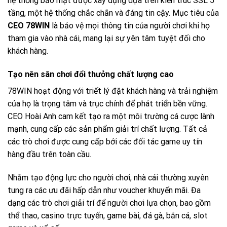
hệ thống bảo mật được xây dựng dựa trên kiến trúc SSL 5
tầng, một hệ thống chắc chắn và đáng tin cậy. Mục tiêu của
CEO 78WIN
là bảo vệ mọi thông tin của người chơi khi họ
tham gia vào nhà cái, mang lại sự yên tâm tuyệt đối cho
khách hàng.
Tạo nên sân chơi đổi thưởng chất lượng cao
78WIN hoạt động với triết lý đặt khách hàng và trải nghiệm
của họ là trọng tâm và trục chính để phát triển bền vững.
CEO Hoài Anh cam kết tạo ra một môi trường cá cược lành
mạnh, cung cấp các sản phẩm giải trí chất lượng. Tất cả
các trò chơi được cung cấp bởi các đối tác game uy tín
hàng đầu trên toàn cầu.
Nhằm tạo động lực cho người chơi, nhà cái thường xuyên
tung ra các ưu đãi hấp dẫn như voucher khuyến mãi. Đa
dạng các trò chơi giải trí để người chơi lựa chọn, bao gồm
thể thao, casino trực tuyến, game bài, đá gà, bắn cá, slot