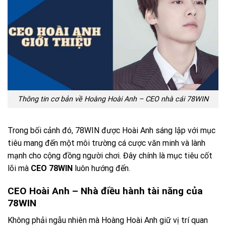
Thông tin cơ bản về Hoàng Hoài Anh – CEO nhà cái 78WIN
Trong bối cảnh đó, 78WIN được Hoài Anh sáng lập với mục
tiêu mang đến một môi trường cá cược văn minh và lành
mạnh cho cộng đồng người chơi. Đây chính là mục tiêu cốt
lõi mà
CEO 78WIN
luôn hướng đến.
CEO Hoài Anh – Nhà điều hành tài năng của
78WIN
Không phải ngẫu nhiên mà Hoàng Hoài Anh giữ vị trí quan