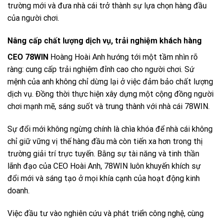
trường mới và đưa nhà cái trở thành sự lựa chọn hàng đầu
của người chơi.
Nâng cấp chất lượng dịch vụ, trải nghiệm khách hàng
CEO 78WIN
Hoàng Hoài Anh hướng tới một tầm nhìn rõ
ràng: cung cấp trải nghiệm đỉnh cao cho người chơi. Sứ
mệnh của anh không chỉ dừng lại ở việc đảm bảo chất lượng
dịch vụ. Đồng thời thực hiện xây dựng một cộng đồng người
chơi mạnh mẽ, sáng suốt và trung thành với nhà cái 78WIN.
Sự đổi mới không ngừng chính là chìa khóa để nhà cái không
chỉ giữ vững vị thế hàng đầu mà còn tiến xa hơn trong thị
trường giải trí trực tuyến. Bằng sự tài năng và tinh thần
lãnh đạo của CEO Hoài Anh, 78WIN luôn khuyến khích sự
đổi mới và sáng tạo ở mọi khía cạnh của hoạt động kinh
doanh.
Việc đầu tư vào nghiên cứu và phát triển công nghệ, cùng