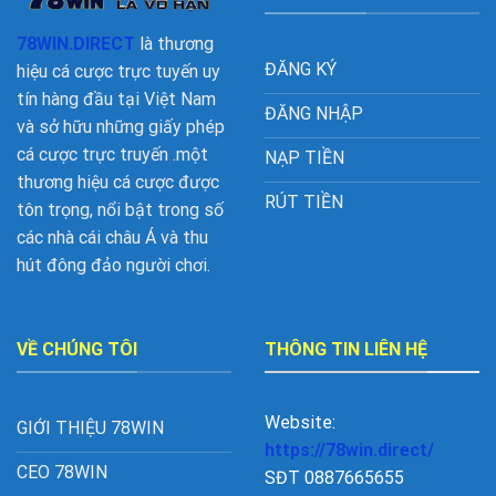
78WIN.DIRECT
là thương
ĐĂNG KÝ
hiệu cá cược trực tuyến uy
tín hàng đầu tại Việt Nam
ĐĂNG NHẬP
và sở hữu những giấy phép
cá cược trực truyến .một
NẠP TIỀN
thương hiệu cá cược được
RÚT TIỀN
tôn trọng, nổi bật trong số
các nhà cái châu Á và thu
hút đông đảo người chơi.
VỀ CHÚNG TÔI
THÔNG TIN LIÊN HỆ
Website:
GIỚI THIỆU 78WIN
https://78win.direct/
CEO 78WIN
SĐT 0887665655