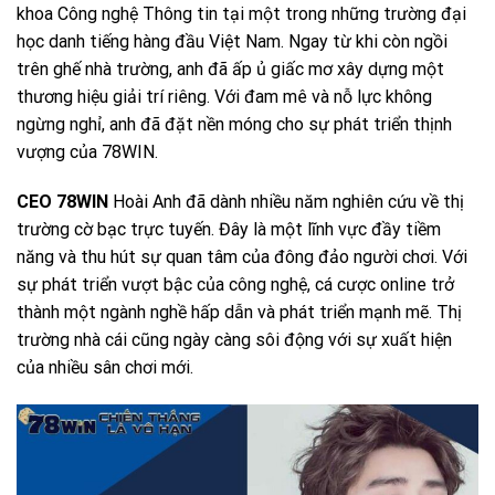
khoa Công nghệ Thông tin tại một trong những trường đại
học danh tiếng hàng đầu Việt Nam. Ngay từ khi còn ngồi
trên ghế nhà trường, anh đã ấp ủ giấc mơ xây dựng một
thương hiệu giải trí riêng. Với đam mê và nỗ lực không
ngừng nghỉ, anh đã đặt nền móng cho sự phát triển thịnh
vượng của 78WIN.
CEO 78WIN
Hoài Anh đã dành nhiều năm nghiên cứu về thị
trường cờ bạc trực tuyến. Đây là một lĩnh vực đầy tiềm
năng và thu hút sự quan tâm của đông đảo người chơi. Với
sự phát triển vượt bậc của công nghệ, cá cược online trở
thành một ngành nghề hấp dẫn và phát triển mạnh mẽ. Thị
trường nhà cái cũng ngày càng sôi động với sự xuất hiện
của nhiều sân chơi mới.