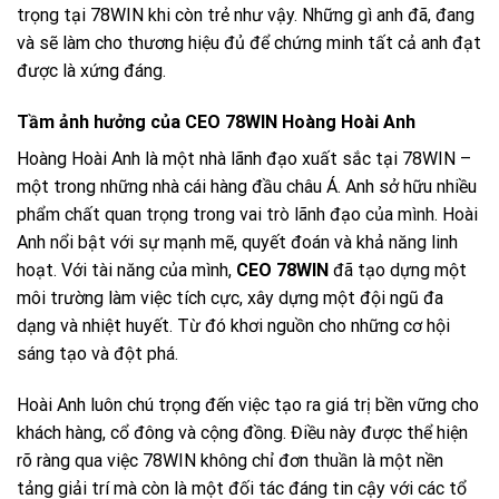
trọng tại 78WIN khi còn trẻ như vậy. Những gì anh đã, đang
và sẽ làm cho thương hiệu đủ để chứng minh tất cả anh đạt
được là xứng đáng.
Tầm ảnh hưởng của CEO 78WIN Hoàng Hoài Anh
Hoàng Hoài Anh là một nhà lãnh đạo xuất sắc tại 78WIN –
một trong những nhà cái hàng đầu châu Á. Anh sở hữu nhiều
phẩm chất quan trọng trong vai trò lãnh đạo của mình. Hoài
Anh nổi bật với sự mạnh mẽ, quyết đoán và khả năng linh
hoạt. Với tài năng của mình,
CEO 78WIN
đã tạo dựng một
môi trường làm việc tích cực, xây dựng một đội ngũ đa
dạng và nhiệt huyết. Từ đó khơi nguồn cho những cơ hội
sáng tạo và đột phá.
Hoài Anh luôn chú trọng đến việc tạo ra giá trị bền vững cho
khách hàng, cổ đông và cộng đồng. Điều này được thể hiện
rõ ràng qua việc 78WIN không chỉ đơn thuần là một nền
tảng giải trí mà còn là một đối tác đáng tin cậy với các tổ