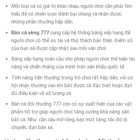
Mỗi loại cá có giá trị khác nhau, người chơi cần phải tìm
hiểu để có chiến lược đánh bại chúng và nhận được
những phần thưởng hấp dẫn.
Bắn cá xèng 777
cung cấp hệ thống bảng xếp hạng để
người chơi có thể so tài và thử thách bản thân. Điểm số
của bạn sẽ được cập nhật sau mỗi ván chơi.
Bảng xếp hạng toàn cầu cho phép người chơi thể hiện tài
năng và chiến thắng của mình trên sân khấu quốc tế.
Tính năng tiền thưởng trong trò chơi rất hấp dẫn, với cơ
hội nhận thưởng cao khi bắt được cá đặc biệt hoặc đạt
đủ điều kiện về số lượng cá.
Bắn cá đổi thưởng 777 còn có sự xuất hiện của các vật
phẩm hỗ trợ giúp người chơi tăng cường khả năng săn
bắt cá. Như: cần câu mở rộng, kẹo mút tăng tốc độ di
chuyển, đạn bắn xa.