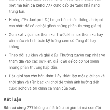
biệt mà
bắn cá xèng 777
cung cấp để tăng khả năng
trúng lớn.
Hướng đến Jackpot: Đặt mục tiêu chiến thắng Jackpot
cao nhất để có cơ hội giành những phần thưởng giá trị.
Xem xét việc mua thêm xu: Trước khi mua thêm xu, hãy
cân nhắc và tính toán kỹ lưỡng xem có đáng để hay
không.
Theo dõi sự kiện và giải đấu: Thường xuyên cập nhật và
tham gia vào các sự kiện, giải đấu để có cơ hội giành
những phần thưởng hấp dẫn.
Đặt giới hạn cho bản thân: Hãy thiết lập một giới hạn về
thời gian và tiền bạc khi chơi để tránh ảnh hưởng đến
cuộc sống và tài chính cá nhân của bạn.
Kết luận
Bắn cá xèng 777
không chỉ là trò chơi giải trí mà còn đòi