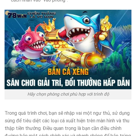
Hãy chọn phòng chơi phù hợp với trình độ
Trong quá trình chơi, bạn sẽ nhập vai một ngư thủ, sử dụng
súng để tiêu diệt các loại cá xuất hiện trên màn hình và thu
thập tiền thưởng. Điều quan trọng là bạn cần điều chỉnh
đường bắn một cách chính xác và nhanh chóng để bắn trúng