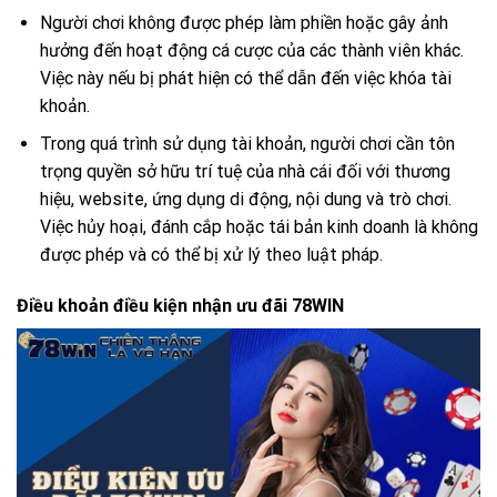
Người chơi không được phép làm phiền hoặc gây ảnh
hưởng đến hoạt động cá cược của các thành viên khác.
Việc này nếu bị phát hiện có thể dẫn đến việc khóa tài
khoản.
Trong quá trình sử dụng tài khoản, người chơi cần tôn
trọng quyền sở hữu trí tuệ của nhà cái đối với thương
hiệu, website, ứng dụng di động, nội dung và trò chơi.
Việc hủy hoại, đánh cắp hoặc tái bản kinh doanh là không
được phép và có thể bị xử lý theo luật pháp.
Điều khoản điều kiện nhận ưu đãi 78WIN