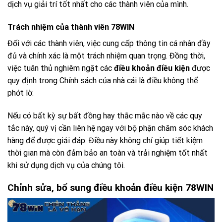
dịch vụ giải trí tốt nhất cho các thành viên của mình.
Trách nhiệm của thành viên 78WIN
Đối với các thành viên, việc cung cấp thông tin cá nhân đầy
đủ và chính xác là một trách nhiệm quan trọng. Đồng thời,
việc tuân thủ nghiêm ngặt các
điều khoản điều kiện
được
quy định trong Chính sách của nhà cái là điều không thể
phớt lờ.
Nếu có bất kỳ sự bất đồng hay thắc mắc nào về các quy
tắc này, quý vị cần liên hệ ngay với bộ phận chăm sóc khách
hàng để được giải đáp. Điều này không chỉ giúp tiết kiệm
thời gian mà còn đảm bảo an toàn và trải nghiệm tốt nhất
khi sử dụng dịch vụ của chúng tôi.
Chỉnh sửa, bổ sung điều khoản điều kiện 78WIN