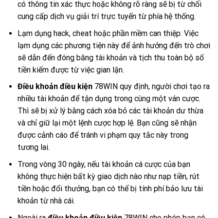
có thông tin xác thực hoặc không rõ ràng sẽ bị từ chối
cung cấp dịch vụ giải trí trực tuyến từ phía hệ thống.
Lạm dụng hack, cheat hoặc phần mềm can thiệp: Việc
lạm dụng các phương tiện này để ảnh hưởng đến trò chơi
sẽ dẫn đến đóng băng tài khoản và tịch thu toàn bộ số
tiền kiếm được từ việc gian lận.
Điều khoản điều kiện
78WIN quy định, người chơi tạo ra
nhiều tài khoản để tận dụng trong cùng một ván cược.
Thì sẽ bị xử lý bằng cách xóa bỏ các tài khoản dư thừa
và chỉ giữ lại một lệnh cược hợp lệ. Bạn cũng sẽ nhận
được cảnh cáo để tránh vi phạm quy tắc này trong
tương lai.
Trong vòng 30 ngày, nếu tài khoản cá cược của bạn
không thực hiện bất kỳ giao dịch nào như nạp tiền, rút
tiền hoặc đổi thưởng, bạn có thể bị tính phí bảo lưu tài
khoản từ nhà cái.
Ngoài ra
điều khoản điều kiện
78WIN cho phép bạn có