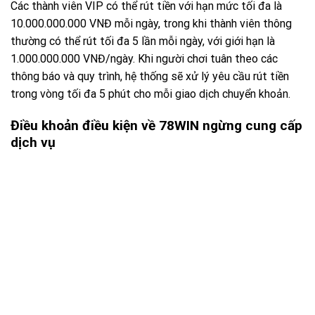
Các thành viên VIP có thể rút tiền với hạn mức tối đa là
10.000.000.000 VNĐ mỗi ngày, trong khi thành viên thông
thường có thể rút tối đa 5 lần mỗi ngày, với giới hạn là
1.000.000.000 VNĐ/ngày. Khi người chơi tuân theo các
thông báo và quy trình, hệ thống sẽ xử lý yêu cầu rút tiền
trong vòng tối đa 5 phút cho mỗi giao dịch chuyển khoản.
Điều khoản điều kiện về 78WIN ngừng cung cấp
dịch vụ