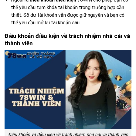
thể yêu cầu tạm khóa tài khoản trong trường hợp cần
thiết. Số dư tài khoản vẫn được giữ nguyên và bạn có
thể yêu cầu mở lại tài khoản sau.
Điều khoản điều kiện về trách nhiệm nhà cái và
thành viên
Điều khoản và điều kiện về trách nhiệm nhà cái và thành viên