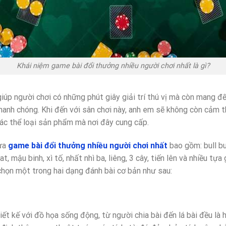
Khái niệm game bài đổi thưởng nhiều người chơi nhất là gì?
giúp người chơi có những phút giây giải trí thú vị mà còn mang đ
anh chóng. Khi đến với sân chơi này, anh em sẽ không còn cảm 
ác thể loại sản phẩm mà nơi đây cung cấp.
tựa
game bài đổi thưởng nhiều người chơi nhất
bao gồm: bull bull
at, mậu binh, xì tố, nhất nhì ba, liêng, 3 cây, tiến lên và nhiều tự
chọn một trong hai dạng đánh bài cơ bản như sau:
t kế với đồ họa sống động, từ người chia bài đến lá bài đều là h