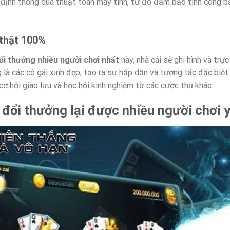
định thông qua thuật toán máy tính, từ đó đảm bảo tính công b
 thật 100%
ổi thưởng nhiều người chơi nhất
này, nhà cái sẽ ghi hình và trự
 là các cô gái xinh đẹp, tạo ra sự hấp dẫn và tương tác đặc biệt
ơ hội giao lưu và học hỏi kinh nghiệm từ các cược thủ khác.
 đổi thưởng lại được nhiều người chơi 