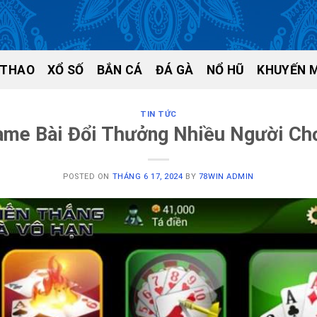
 THAO
XỔ SỐ
BẮN CÁ
ĐÁ GÀ
NỔ HŨ
KHUYẾN 
TIN TỨC
ame Bài Đổi Thưởng Nhiều Người Ch
POSTED ON
THÁNG 6 17, 2024
BY
78WIN ADMIN