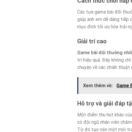
Cách thức chơi hấp 
Các tựa game bài đổi thưở
giúp anh em dễ dàng tiếp c
mục đích tối ưu hóa trải n
Giải trí cao
Game bài đổi thưởng nhiề
trí hiệu quả. Đây không chỉ
chuyện về các chiến thuật
Xem thêm về:
Game B
Hỗ trợ và giải đáp tậ
Một điểm thu hút khác của 
có đội ngũ nhân viên chăm
Từ đó tạo nên một môi trư