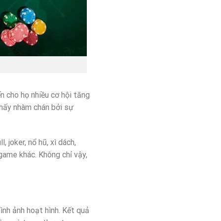
ến cho họ nhiều cơ hội tăng
thấy nhàm chán bởi sự
, joker, nổ hũ, xì dách,
a game khác. Không chỉ vậy,
ình ảnh hoạt hình. Kết quả