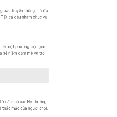
ng bạc truyền thống. Từ đó
i. Tất cả đều nhằm phục vụ
n là một phương tiện giải
hia sẻ niềm đam mê và trò
từ các nhà cái. Họ thường
i thắc mắc của người chơi.