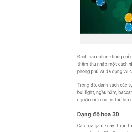
Đánh bài online không chỉ 
thêm thu nhập một cách nh
phong phú và đa dạng về c
Trong đó, danh sách các 
bullfight, ngầu hầm, baccar
người chơi còn có thể lựa 
Dạng đồ họa 3D
Các tựa game này được thiế