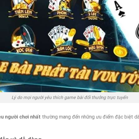
Lý do mọi người yêu thích game bài đổi thưởng trực tuyến
u người chơi nhất
thường mang đến những ưu điểm đặc biệt dà