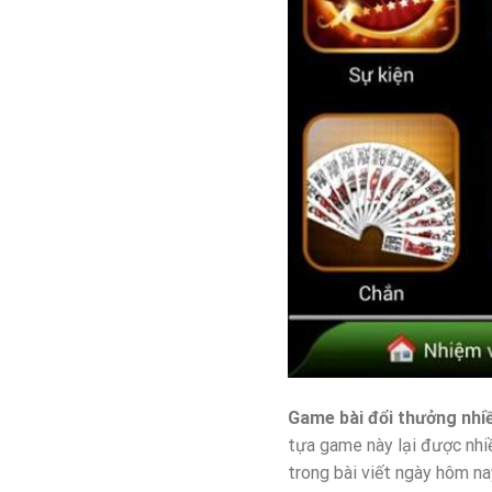
Game bài đổi thưởng nhiề
tựa game này lại được nhi
trong bài viết ngày hôm na