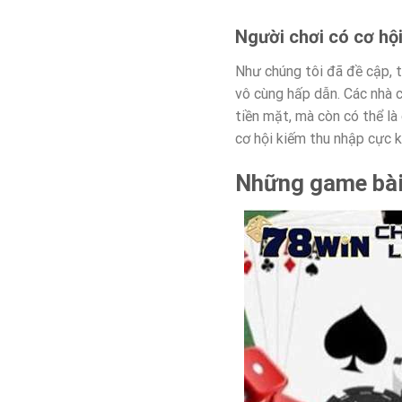
Người chơi có cơ hộ
Như chúng tôi đã đề cập, 
vô cùng hấp dẫn. Các nhà c
tiền mặt, mà còn có thể là
cơ hội kiếm thu nhập cực k
Những game bài