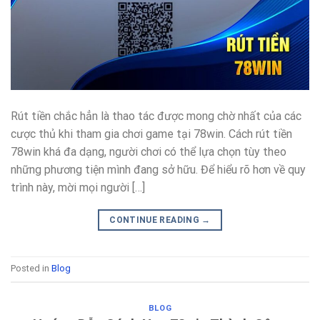
Rút tiền chắc hẳn là thao tác được mong chờ nhất của các
cược thủ khi tham gia chơi game tại 78win. Cách rút tiền
78win khá đa dạng, người chơi có thể lựa chọn tùy theo
những phương tiện mình đang sở hữu. Để hiểu rõ hơn về quy
trình này, mời mọi người […]
CONTINUE READING
→
Posted in
Blog
BLOG