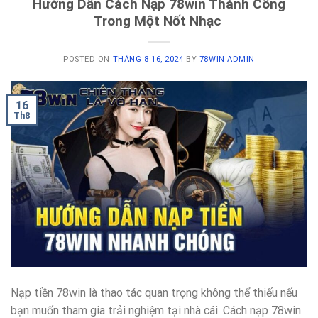
Hướng Dẫn Cách Nạp 78win Thành Công
Trong Một Nốt Nhạc
POSTED ON
THÁNG 8 16, 2024
BY
78WIN ADMIN
16
Th8
Nạp tiền 78win là thao tác quan trọng không thể thiếu nếu
bạn muốn tham gia trải nghiệm tại nhà cái. Cách nạp 78win