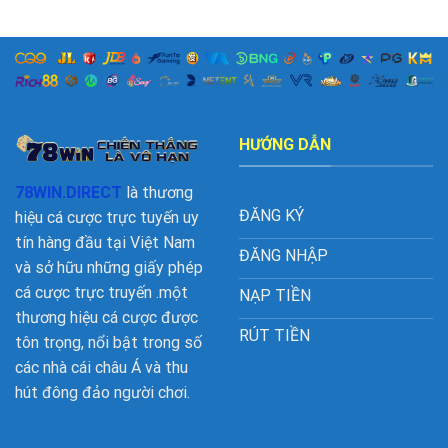
HƯỚNG DẪN
78WIN.DIRECT
là thương
ĐĂNG KÝ
hiệu cá cược trực tuyến uy
tín hàng đầu tại Việt Nam
ĐĂNG NHẬP
và sở hữu những giấy phép
cá cược trực truyến .một
NẠP TIỀN
thương hiệu cá cược được
RÚT TIỀN
tôn trọng, nổi bật trong số
các nhà cái châu Á và thu
hút đông đảo người chơi.